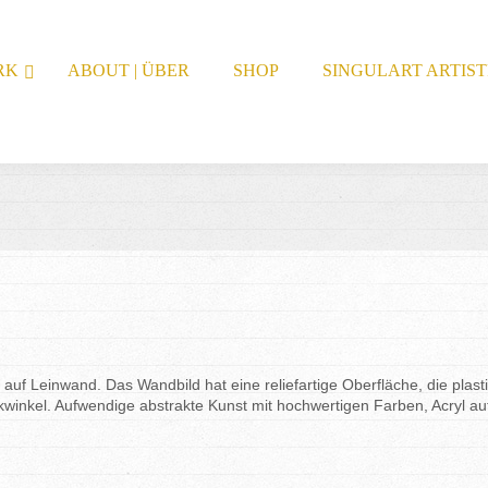
RK
ABOUT | ÜBER
SHOP
SINGULART ARTIS
m
auf
Leinwand.
Das Wandbild hat eine reliefartige
Oberfläche
, die plas
ckwinkel. Aufwendige abstrakte Kunst mit hochwertigen Farben, Acryl a