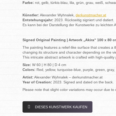
Farbe:
rot, gelb, türkis-blau, lila, grün, grau, weiß, schwa
Künstler:
Alexander Wyhnalek,
derkunstmacher.at
Entstehungsjahr:
2023. Rückseitig signiert und datiert.
Es kann bei der Darstellung der Kunstwerke zu leichte
Signed Original Painting | Artwork „Akira“ 100 x 80
The painting features a relief-like surface that creates a 
changing its structure and character depending on the vi
This intricate abstract artwork is crafted with high-qual
Size:
W 60 | H 80 | D 4 cm
Colors:
Red, yellow, turquoise-blue, purple, green, gray, 
Artist:
Alexander Wyhnalek – derkunstmacher.at
Year of Creation:
2023. Signed and dated on the back.
Please note that slight color variations may occur due to 
DIESES KUNSTWERK KAUFEN