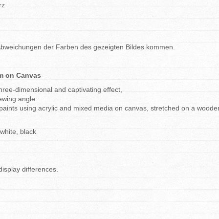
rz
n Abweichungen der Farben des gezeigten Bildes kommen.
 cm on Canvas
three-dimensional and captivating effect,
ewing angle.
ity paints using acrylic and mixed media on canvas, stretched on a woode
white, black
display differences.