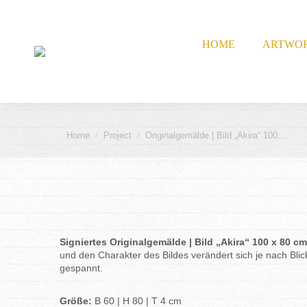
HOME
ARTWO
You are here:
Home
Project
Originalgemälde | Bild „Akira“ 100…
Signiertes Originalgemälde | Bild „Akira“ 100 x 80 c
und den Charakter des Bildes
verändert
sich je nach Bli
gespannt.
Größe:
B 60 | H 80 | T 4 cm